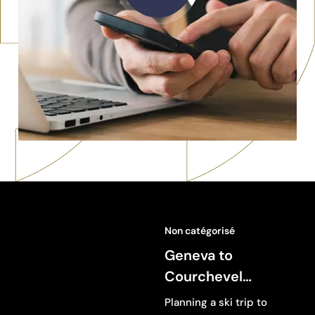
Non catégorisé
Geneva to
Courchevel
Transfer: Best Ways
Planning a ski trip to