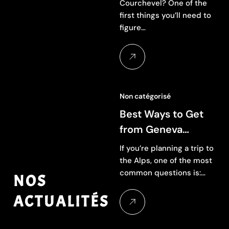
to Travel (2026
Courchevel? One of the
first things you’ll need to
Guide)
figure…
Non catégorisé
Best Ways to Get
from Geneva
Airport to
If you’re planning a trip to
Chamonix (2026
the Alps, one of the most
common questions is:…
Guide)
NOS
ACTUALITÉS